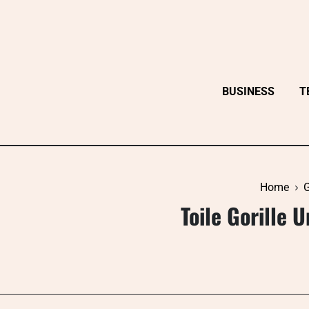
Skip
to
content
BUSINESS
T
Home
G
Toile Gorille 