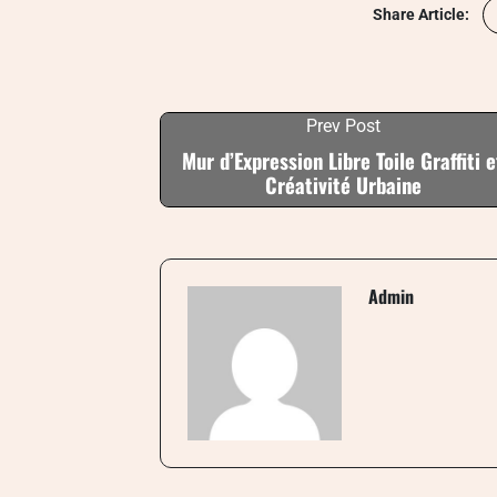
Share Article:
Prev Post
Mur d’Expression Libre Toile Graffiti e
Créativité Urbaine
Admin